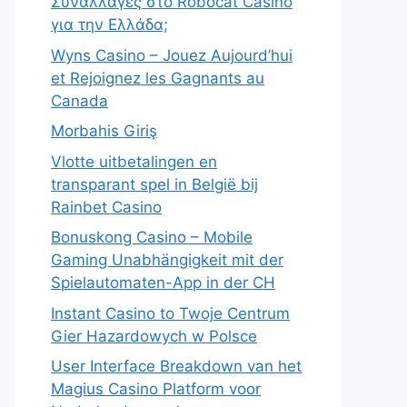
Συναλλαγές στο Robocat Casino
για την Ελλάδα;
Wyns Casino – Jouez Aujourd’hui
et Rejoignez les Gagnants au
Canada
Morbahis Giriş
Vlotte uitbetalingen en
transparant spel in België bij
Rainbet Casino
Bonuskong Casino – Mobile
Gaming Unabhängigkeit mit der
Spielautomaten-App in der CH
Instant Casino to Twoje Centrum
Gier Hazardowych w Polsce
User Interface Breakdown van het
Magius Casino Platform voor