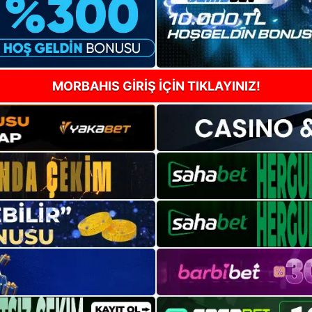
MORBAHIS GİRİŞ İÇİN TIKLAYINIZ!