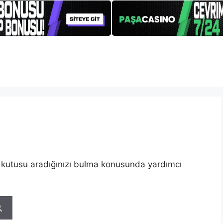
 kutusu aradığınızı bulma konusunda yardımcı