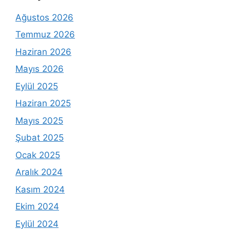
Ağustos 2026
Temmuz 2026
Haziran 2026
Mayıs 2026
Eylül 2025
Haziran 2025
Mayıs 2025
Şubat 2025
Ocak 2025
Aralık 2024
Kasım 2024
Ekim 2024
Eylül 2024