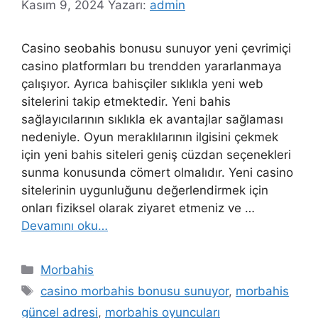
Kasım 9, 2024
Yazarı:
admin
Casino seobahis bonusu sunuyor yeni çevrimiçi
casino platformları bu trendden yararlanmaya
çalışıyor. Ayrıca bahisçiler sıklıkla yeni web
sitelerini takip etmektedir. Yeni bahis
sağlayıcılarının sıklıkla ek avantajlar sağlaması
nedeniyle. Oyun meraklılarının ilgisini çekmek
için yeni bahis siteleri geniş cüzdan seçenekleri
sunma konusunda cömert olmalıdır. Yeni casino
sitelerinin uygunluğunu değerlendirmek için
onları fiziksel olarak ziyaret etmeniz ve …
Devamını oku…
Kategoriler
Morbahis
Etiketler
casino morbahis bonusu sunuyor
,
morbahis
güncel adresi
,
morbahis oyuncuları