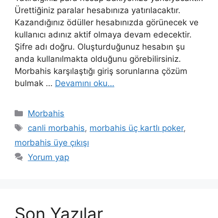
Ürettiğiniz paralar hesabınıza yatırılacaktır.
Kazandığınız ödüller hesabınızda görünecek ve
kullanıcı adınız aktif olmaya devam edecektir.
Şifre adı doğru. Oluşturduğunuz hesabın şu
anda kullanılmakta olduğunu görebilirsiniz.
Morbahis karşılaştığı giriş sorunlarına çözüm
bulmak …
Devamını oku…
Kategoriler
Morbahis
Etiketler
canli morbahis
,
morbahis üç kartlı poker
,
morbahis üye çıkışı
Yorum yap
Son Yazılar