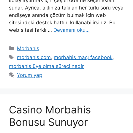
kolaylaştırmak için çeşitli ödeme seçenekleri
sunar. Ayrıca, aklınıza takılan her türlü soru veya
endişeye anında çözüm bulmak için web
sitesindeki destek hattını kullanabilirsiniz. Bu
web sitesi farklı …
Devamını oku…
Kategoriler
Morbahis
Etiketler
morbahis com
,
morbahis maçı facebook
,
morbahis üye olma süreci nedir
Yorum yap
Casino Morbahis
Bonusu Sunuyor