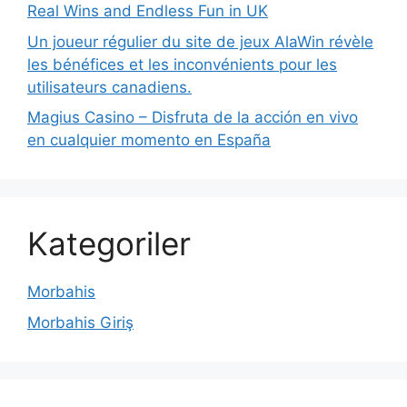
Real Wins and Endless Fun in UK
Un joueur régulier du site de jeux AlaWin révèle
les bénéfices et les inconvénients pour les
utilisateurs canadiens.
Magius Casino – Disfruta de la acción en vivo
en cualquier momento en España
Kategoriler
Morbahis
Morbahis Giriş