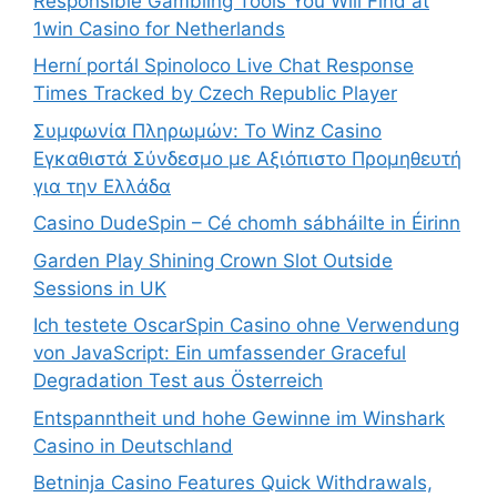
Responsible Gambling Tools You Will Find at
1win Casino for Netherlands
Herní portál Spinoloco Live Chat Response
Times Tracked by Czech Republic Player
Συμφωνία Πληρωμών: Το Winz Casino
Εγκαθιστά Σύνδεσμο με Αξιόπιστο Προμηθευτή
για την Ελλάδα
Casino DudeSpin – Cé chomh sábháilte in Éirinn
Garden Play Shining Crown Slot Outside
Sessions in UK
Ich testete OscarSpin Casino ohne Verwendung
von JavaScript: Ein umfassender Graceful
Degradation Test aus Österreich
Entspanntheit und hohe Gewinne im Winshark
Casino in Deutschland
Betninja Casino Features Quick Withdrawals,