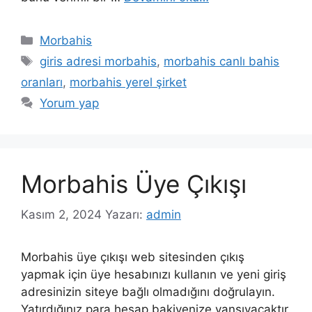
Kategoriler
Morbahis
Etiketler
giris adresi morbahis
,
morbahis canlı bahis
oranları
,
morbahis yerel şirket
Yorum yap
Morbahis Üye Çıkışı
Kasım 2, 2024
Yazarı:
admin
Morbahis üye çıkışı web sitesinden çıkış
yapmak için üye hesabınızı kullanın ve yeni giriş
adresinizin siteye bağlı olmadığını doğrulayın.
Yatırdığınız para hesap bakiyenize yansıyacaktır.