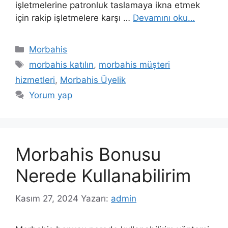
işletmelerine patronluk taslamaya ikna etmek
için rakip işletmelere karşı …
Devamını oku…
Kategoriler
Morbahis
Etiketler
morbahis katılın
,
morbahis müşteri
hizmetleri
,
Morbahis Üyelik
Yorum yap
Morbahis Bonusu
Nerede Kullanabilirim
Kasım 27, 2024
Yazarı:
admin