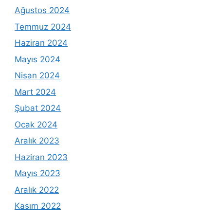
Ağustos 2024
Temmuz 2024
Haziran 2024
Mayıs 2024
Nisan 2024
Mart 2024
Şubat 2024
Ocak 2024
Aralık 2023
Haziran 2023
Mayıs 2023
Aralık 2022
Kasım 2022