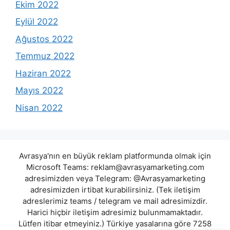
Ekim 2022
Eylül 2022
Ağustos 2022
Temmuz 2022
Haziran 2022
Mayıs 2022
Nisan 2022
Avrasya'nın en büyük reklam platformunda olmak için
Microsoft Teams:
reklam@avrasyamarketing.com
adresimizden veya Telegram: @Avrasyamarketing
adresimizden irtibat kurabilirsiniz. (Tek iletişim
adreslerimiz teams / telegram ve mail adresimizdir.
Harici hiçbir iletişim adresimiz bulunmamaktadır.
Lütfen itibar etmeyiniz.) Türkiye yasalarına göre 7258