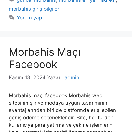
güncel morbahis
,
morbahis en yeni adresi
,
morbahis giriş bilgileri
Yorum yap
Morbahis Maçı
Facebook
Kasım 13, 2024
Yazarı:
admin
Morbahis maçı facebook Morbahis web
sitesinin şık ve modaya uygun tasarımının
avantajlarından biri de platformda erişilebilen
geniş ödeme seçenekleridir. Site, her türden
kullanıcıya para yatırma ve çekme işlemlerini