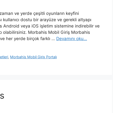
 zaman ve yerde çeşitli oyunların keyfini
 kullanıcı dostu bir arayüze ve gerekli altyapı
 Android veya iOS işletim sistemine indirebilir ve
p olabilirsiniz. Morbahis Mobil Giriş Morbahis
ve her yerde birçok farklı …
Devamını oku…
etleri
,
Morbahis Mobil Giriş Portalı
s