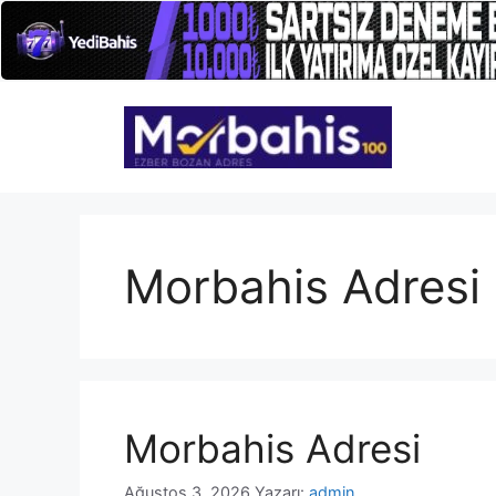
İçeriğe
atla
Morbahis Adresi
Morbahis Adresi
Ağustos 3, 2026
Yazarı:
admin