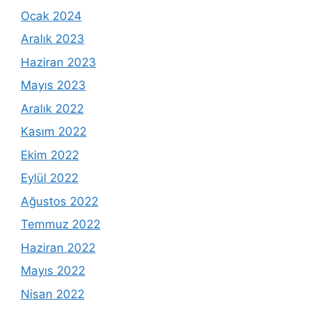
Ocak 2024
Aralık 2023
Haziran 2023
Mayıs 2023
Aralık 2022
Kasım 2022
Ekim 2022
Eylül 2022
Ağustos 2022
Temmuz 2022
Haziran 2022
Mayıs 2022
Nisan 2022