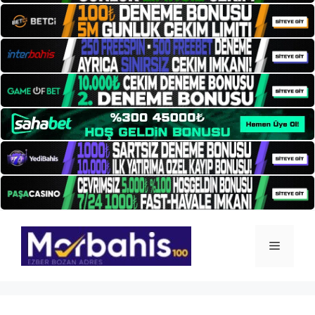
İçeriğe
atla
Menü