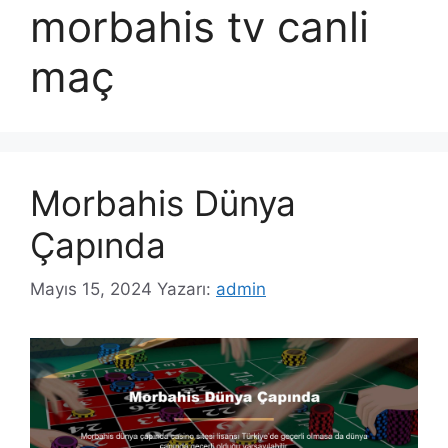
morbahis tv canli
maç
Morbahis Dünya
Çapında
Mayıs 15, 2024
Yazarı:
admin