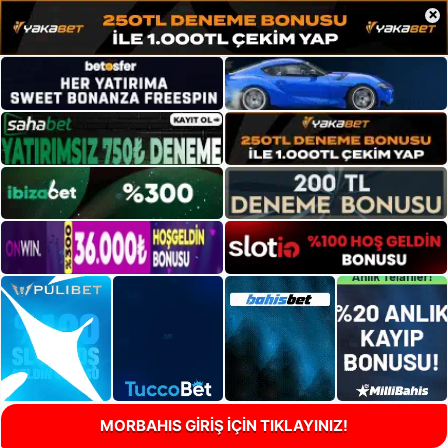
×
MORBAHIS GİRİŞ İÇİN TIKLAYINIZ!