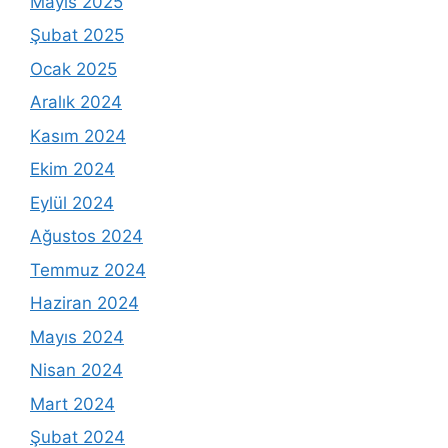
Mayıs 2025
Şubat 2025
Ocak 2025
Aralık 2024
Kasım 2024
Ekim 2024
Eylül 2024
Ağustos 2024
Temmuz 2024
Haziran 2024
Mayıs 2024
Nisan 2024
Mart 2024
Şubat 2024