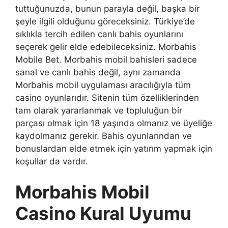
tuttuğunuzda, bunun parayla değil, başka bir
şeyle ilgili olduğunu göreceksiniz. Türkiye’de
sıklıkla tercih edilen canlı bahis oyunlarını
seçerek gelir elde edebileceksiniz. Morbahis
Mobile Bet. Morbahis mobil bahisleri sadece
sanal ve canlı bahis değil, aynı zamanda
Morbahis mobil uygulaması aracılığıyla tüm
casino oyunlarıdır. Sitenin tüm özelliklerinden
tam olarak yararlanmak ve topluluğun bir
parçası olmak için 18 yaşında olmanız ve üyeliğe
kaydolmanız gerekir. Bahis oyunlarından ve
bonuslardan elde etmek için yatırım yapmak için
koşullar da vardır.
Morbahis Mobil
Casino Kural Uyumu