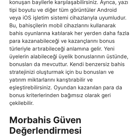
konuşan bayilerle karşılaşabilirsiniz. Ayrıca, yazı
tipi boyutu ve diğer tüm görüntüler Android
veya iOS işletim sistemi cihazlarıyla uyumludur.
Bu, bahisçilerin mobil cihazlarını kullanarak
bahis oyunlarına katılarak her yerden daha fazla
para kazanabileceği ve kazançlarını bonus
türleriyle artırabileceği anlamına gelir. Yeni
üyelerin alabileceği üyelik bonuslarının üstünde,
bonusları da mevcuttur. Kendi benzersiz bahis
stratejinizi oluşturmak için bu bonusları ve
yatırım miktarlarını karıştırabilir ve
eşleştirebilirsiniz. Oyundan kazanılan para da
bonus kriterlerinden bağımsız olarak geri
çekilebilir.
Morbahis Güven
Değerlendirmesi