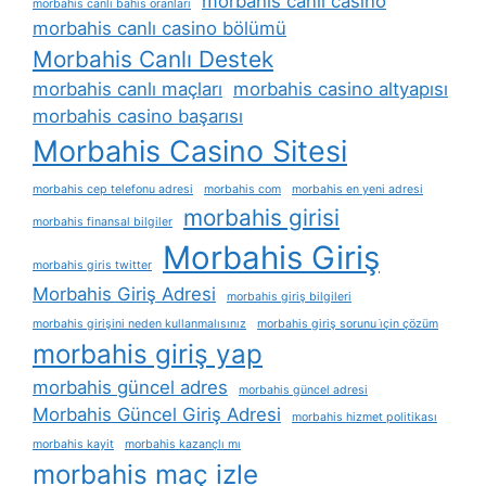
morbahis canlı casino
morbahis canlı bahis oranları
morbahis canlı casino bölümü
Morbahis Canlı Destek
morbahis canlı maçları
morbahis casino altyapısı
morbahis casino başarısı
Morbahis Casino Sitesi
morbahis cep telefonu adresi
morbahis com
morbahis en yeni adresi
morbahis girisi
morbahis finansal bilgiler
Morbahis Giriş
morbahis giris twitter
Morbahis Giriş Adresi
morbahis giriş bilgileri
morbahis girişini neden kullanmalısınız
morbahis giriş sorunu i̇çin çözüm
morbahis giriş yap
morbahis güncel adres
morbahis güncel adresi
Morbahis Güncel Giriş Adresi
morbahis hizmet politikası
morbahis kayit
morbahis kazançlı mı
morbahis maç izle