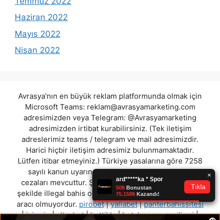
Temmuz 2022
Haziran 2022
Mayıs 2022
Nisan 2022
Avrasya'nın en büyük reklam platformunda olmak için
Microsoft Teams:
reklam@avrasyamarketing.com
adresimizden veya Telegram: @Avrasyamarketing
adresimizden irtibat kurabilirsiniz. (Tek iletişim
adreslerimiz teams / telegram ve mail adresimizdir.
Harici hiçbir iletişim adresimiz bulunmamaktadır.
Lütfen itibar etmeyiniz.) Türkiye yasalarına göre 7258
sayılı kanun uyarınca yasa dışı bahis oynamanın
cezaları mevcuttur. Şu an bulunduğunuz site hiç bir
şekilde illegal bahis oyunları oynatmıyor ve oynamaya
aracı olmuyordur.
pirobet
|
yallabet
|
panterbahissitesi
|
jajawin
|
altaybet
|
bettikla
|
betxlargeguvenilirmi
|