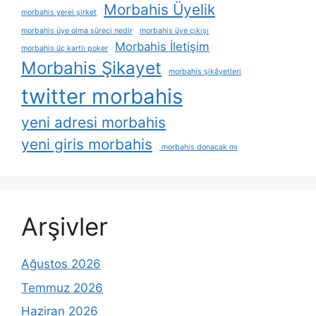
Morbahis Üyelik
morbahis yerel şirket
morbahis üye olma süreci nedir
morbahis üye çıkışı
Morbahis İletişim
morbahis üç kartlı poker
Morbahis Şikayet
morbahis şikâyetleri
twitter morbahis
yeni adresi morbahis
yeni giris morbahis
morbahis donacak mı
Arşivler
Ağustos 2026
Temmuz 2026
Haziran 2026