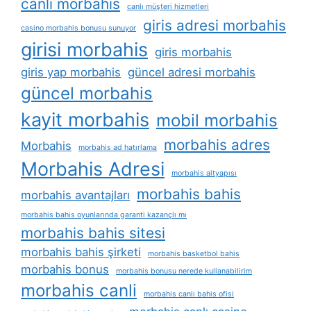
canli morbahis
canlı müşteri hizmetleri
giris adresi morbahis
casino morbahis bonusu sunuyor
girisi morbahis
giris morbahis
giris yap morbahis
güncel adresi morbahis
güncel morbahis
kayit morbahis
mobil morbahis
morbahis adres
Morbahis
morbahis ad hatırlama
Morbahis Adresi
morbahis altyapısı
morbahis bahis
morbahis avantajları
morbahis bahis oyunlarında garanti kazançlı mı
morbahis bahis sitesi
morbahis bahis şirketi
morbahis basketbol bahis
morbahis bonus
morbahis bonusu nerede kullanabilirim
morbahis canli
morbahis canlı bahis ofisi