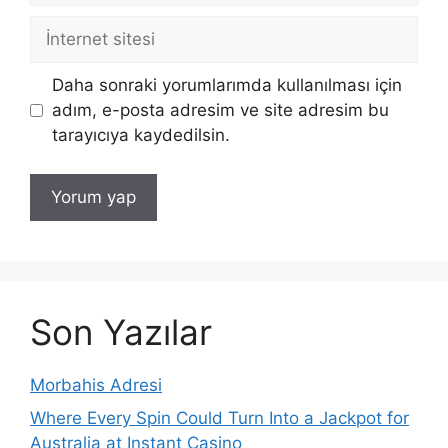
İnternet
sitesi
Daha sonraki yorumlarımda kullanılması için
adım, e-posta adresim ve site adresim bu
tarayıcıya kaydedilsin.
Son Yazılar
Morbahis Adresi
Where Every Spin Could Turn Into a Jackpot for
Australia at Instant Casino