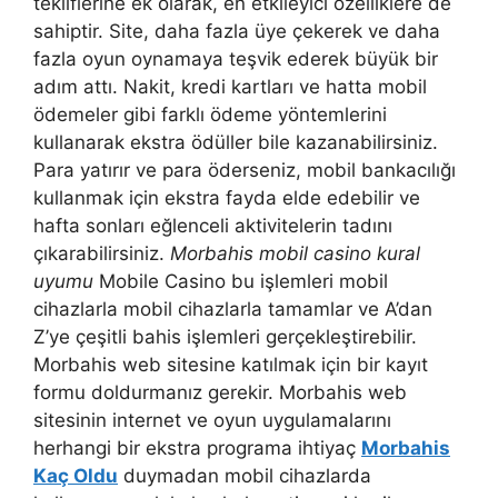
tekliflerine ek olarak, en etkileyici özelliklere de
sahiptir. Site, daha fazla üye çekerek ve daha
fazla oyun oynamaya teşvik ederek büyük bir
adım attı. Nakit, kredi kartları ve hatta mobil
ödemeler gibi farklı ödeme yöntemlerini
kullanarak ekstra ödüller bile kazanabilirsiniz.
Para yatırır ve para öderseniz, mobil bankacılığı
kullanmak için ekstra fayda elde edebilir ve
hafta sonları eğlenceli aktivitelerin tadını
çıkarabilirsiniz.
Morbahis mobil casino kural
uyumu
Mobile Casino bu işlemleri mobil
cihazlarla mobil cihazlarla tamamlar ve A’dan
Z’ye çeşitli bahis işlemleri gerçekleştirebilir.
Morbahis web sitesine katılmak için bir kayıt
formu doldurmanız gerekir. Morbahis web
sitesinin internet ve oyun uygulamalarını
herhangi bir ekstra programa ihtiyaç
Morbahis
Kaç Oldu
duymadan mobil cihazlarda