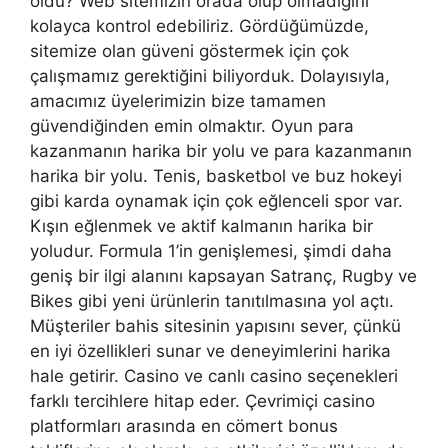
oldu? Web sitemizin orada olup olmadığını
kolayca kontrol edebiliriz. Gördüğümüzde,
sitemize olan güveni göstermek için çok
çalışmamız gerektiğini biliyorduk. Dolayısıyla,
amacımız üyelerimizin bize tamamen
güvendiğinden emin olmaktır. Oyun para
kazanmanın harika bir yolu ve para kazanmanın
harika bir yolu. Tenis, basketbol ve buz hokeyi
gibi karda oynamak için çok eğlenceli spor var.
Kışın eğlenmek ve aktif kalmanın harika bir
yoludur. Formula 1’in genişlemesi, şimdi daha
geniş bir ilgi alanını kapsayan Satranç, Rugby ve
Bikes gibi yeni ürünlerin tanıtılmasına yol açtı.
Müşteriler bahis sitesinin yapısını sever, çünkü
en iyi özellikleri sunar ve deneyimlerini harika
hale getirir. Casino ve canlı casino seçenekleri
farklı tercihlere hitap eder. Çevrimiçi casino
platformları arasında en cömert bonus