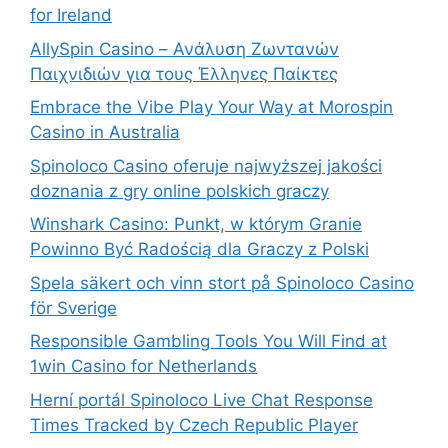
for Ireland
AllySpin Casino – Ανάλυση Ζωντανών
Παιχνιδιών για τους Έλληνες Παίκτες
Embrace the Vibe Play Your Way at Morospin
Casino in Australia
Spinoloco Casino oferuje najwyższej jakości
doznania z gry online polskich graczy
Winshark Casino: Punkt, w którym Granie
Powinno Być Radością dla Graczy z Polski
Spela säkert och vinn stort på Spinoloco Casino
för Sverige
Responsible Gambling Tools You Will Find at
1win Casino for Netherlands
Herní portál Spinoloco Live Chat Response
Times Tracked by Czech Republic Player