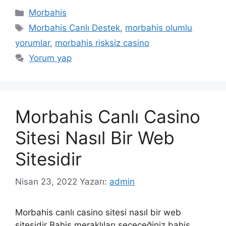
Kategoriler
Morbahis
Etiketler
Morbahis Canlı Destek
,
morbahis olumlu
yorumlar
,
morbahis risksiz casino
Yorum yap
Morbahis Canlı Casino
Sitesi Nasıl Bir Web
Sitesidir
Nisan 23, 2022
Yazarı:
admin
Morbahis canlı casino sitesi nasıl bir web
sitesidir Bahis meraklıları seçeceğiniz bahis