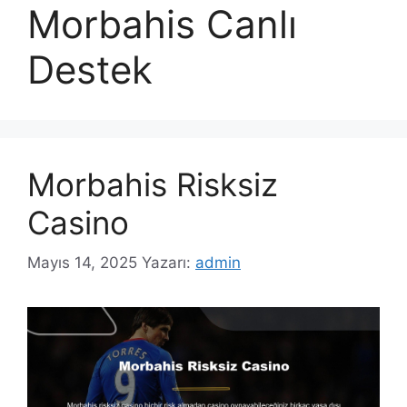
Morbahis Canlı
Destek
Morbahis Risksiz
Casino
Mayıs 14, 2025
Yazarı:
admin