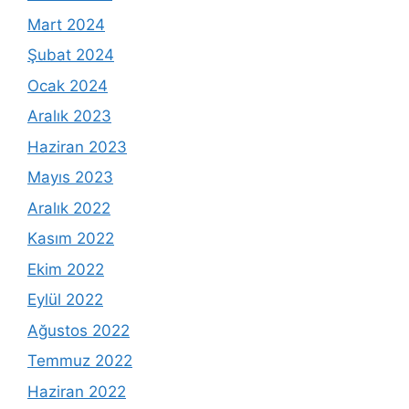
Mart 2024
Şubat 2024
Ocak 2024
Aralık 2023
Haziran 2023
Mayıs 2023
Aralık 2022
Kasım 2022
Ekim 2022
Eylül 2022
Ağustos 2022
Temmuz 2022
Haziran 2022