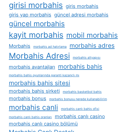
girisi morbahis
giris morbahis
giris yap morbahis
güncel adresi morbahis
güncel morbahis
kayit morbahis
mobil morbahis
morbahis adres
Morbahis
morbahis ad hatırlama
Morbahis Adresi
morbahis altyapısı
morbahis bahis
morbahis avantajları
morbahis bahis oyunlarında garanti kazançlı mı
morbahis bahis sitesi
morbahis bahis şirketi
morbahis basketbol bahis
morbahis bonus
morbahis bonusu nerede kullanabilirim
morbahis canli
morbahis canlı bahis ofisi
morbahis canlı casino
morbahis canlı bahis oranları
morbahis canlı casino bölümü