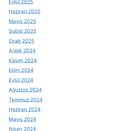
Eylül 2025
Haziran 2025
Mayıs 2025
Şubat 2025
Ocak 2025
Aralık 2024
Kasım 2024
Ekim 2024
Eylül 2024
Ağustos 2024
Temmuz 2024
Haziran 2024
Mayıs 2024
Nisan 2024