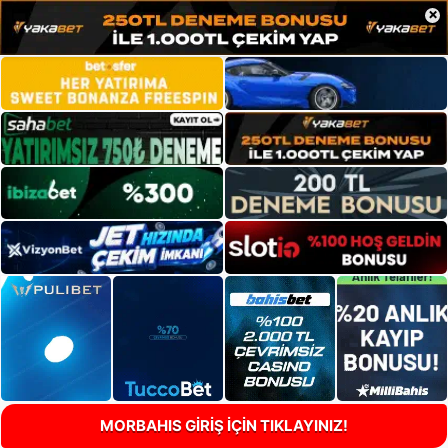
×
MORBAHIS GİRİŞ İÇİN TIKLAYINIZ!