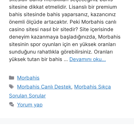
sitesine dikkat etmelidir. Lisanslı bir premium
bahis sitesinde bahis yaparsanız, kazancınız
önemli ölçüde artacaktır. Peki Morbahis canlı
casino sitesi nasıl bir sitedir? Site içerisinde
deneyim kazanmaya başladığınızda, Morbahis
sitesinin spor oyunları için en yüksek oranları
sunduğunu rahatlıkla görebilirsiniz. Oranları
yüksek tutan bir bahis …
Devamını oku…
Kategoriler
Morbahis
Etiketler
Morbahis Canlı Destek
,
Morbahis Sıkça
Sorulan Sorular
Yorum yap