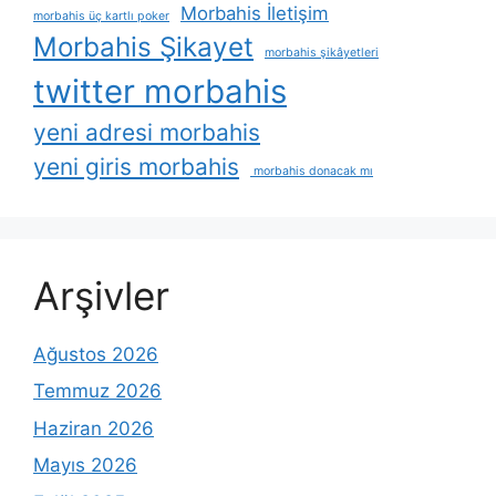
Morbahis İletişim
morbahis üç kartlı poker
Morbahis Şikayet
morbahis şikâyetleri
twitter morbahis
yeni adresi morbahis
yeni giris morbahis
morbahis donacak mı
Arşivler
Ağustos 2026
Temmuz 2026
Haziran 2026
Mayıs 2026