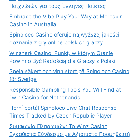
Παιχνιδιών για τους Έλληνες Παίκτες
Embrace the Vibe Play Your Way at Morospin
Casino in Australia
Spinoloco Casino oferuje najwyższej jakości
doznania z gry online polskich graczy
Winshark Casino: Punkt, w którym Granie
Powinno Być Radością dla Graczy z Polski
Spela säkert och vinn stort på Spinoloco Casino
för Sverige
Responsible Gambling Tools You Will Find at
1win Casino for Netherlands
Herní portál Spinoloco Live Chat Response
Times Tracked by Czech Republic Player
Συμφωνία Πληρωμών: Το Winz Casino
Εγκαθιστά Σύνδεσμο με Αξιόπιστο Προμηθευτή