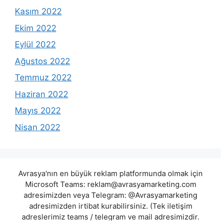
Kasım 2022
Ekim 2022
Eylül 2022
Ağustos 2022
Temmuz 2022
Haziran 2022
Mayıs 2022
Nisan 2022
Avrasya'nın en büyük reklam platformunda olmak için
Microsoft Teams:
reklam@avrasyamarketing.com
adresimizden veya Telegram: @Avrasyamarketing
adresimizden irtibat kurabilirsiniz. (Tek iletişim
adreslerimiz teams / telegram ve mail adresimizdir.