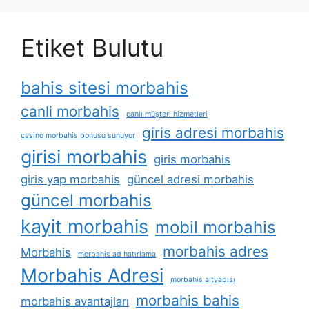
Etiket Bulutu
bahis sitesi morbahis
canli morbahis
canlı müşteri hizmetleri
giris adresi morbahis
casino morbahis bonusu sunuyor
girisi morbahis
giris morbahis
giris yap morbahis
güncel adresi morbahis
güncel morbahis
kayit morbahis
mobil morbahis
morbahis adres
Morbahis
morbahis ad hatırlama
Morbahis Adresi
morbahis altyapısı
morbahis bahis
morbahis avantajları