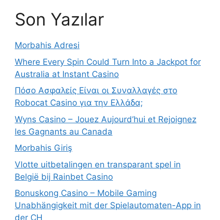
Son Yazılar
Morbahis Adresi
Where Every Spin Could Turn Into a Jackpot for
Australia at Instant Casino
Πόσο Ασφαλείς Είναι οι Συναλλαγές στο
Robocat Casino για την Ελλάδα;
Wyns Casino – Jouez Aujourd’hui et Rejoignez
les Gagnants au Canada
Morbahis Giriş
Vlotte uitbetalingen en transparant spel in
België bij Rainbet Casino
Bonuskong Casino – Mobile Gaming
Unabhängigkeit mit der Spielautomaten-App in
der CH