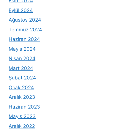
Ekim 2024
Eylül 2024
Ağustos 2024
Temmuz 2024
Haziran 2024
Mayıs 2024
Nisan 2024
Mart 2024
Şubat 2024
Ocak 2024
Aralık 2023
Haziran 2023
Mayıs 2023
Aralık 2022