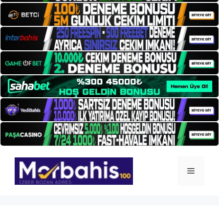
İçeriğe
atla
Menü