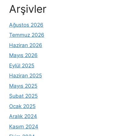
Arşivler
Ağustos 2026
Temmuz 2026
Haziran 2026
Mayıs 2026
Eylül 2025
Haziran 2025
Mayıs 2025
Şubat 2025
Ocak 2025
Aralık 2024
Kasım 2024