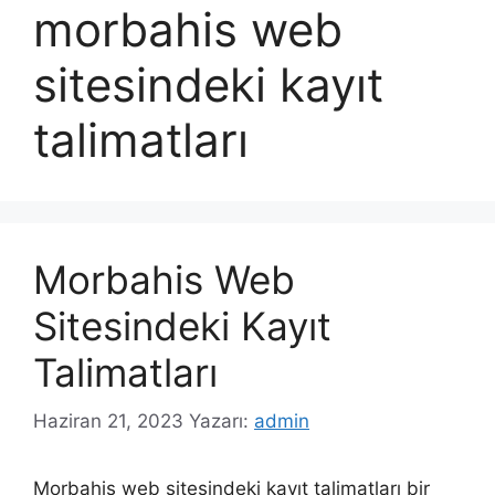
morbahis web
sitesindeki kayıt
talimatları
Morbahis Web
Sitesindeki Kayıt
Talimatları
Haziran 21, 2023
Yazarı:
admin
Morbahis web sitesindeki kayıt talimatları bir