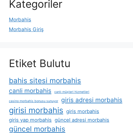
Kategoriler
Morbahis
Morbahis Giriş
Etiket Bulutu
bahis sitesi morbahis
canli morbahis
canlı müşteri hizmetleri
giris adresi morbahis
casino morbahis bonusu sunuyor
girisi morbahis
giris morbahis
giris yap morbahis
güncel adresi morbahis
güncel morbahis