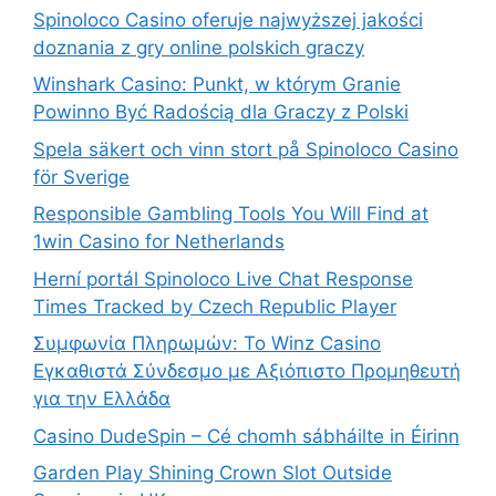
Spinoloco Casino oferuje najwyższej jakości
doznania z gry online polskich graczy
Winshark Casino: Punkt, w którym Granie
Powinno Być Radością dla Graczy z Polski
Spela säkert och vinn stort på Spinoloco Casino
för Sverige
Responsible Gambling Tools You Will Find at
1win Casino for Netherlands
Herní portál Spinoloco Live Chat Response
Times Tracked by Czech Republic Player
Συμφωνία Πληρωμών: Το Winz Casino
Εγκαθιστά Σύνδεσμο με Αξιόπιστο Προμηθευτή
για την Ελλάδα
Casino DudeSpin – Cé chomh sábháilte in Éirinn
Garden Play Shining Crown Slot Outside