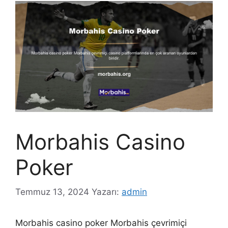
Morbahis Casino
Poker
Temmuz 13, 2024
Yazarı:
admin
Morbahis casino poker Morbahis çevrimiçi