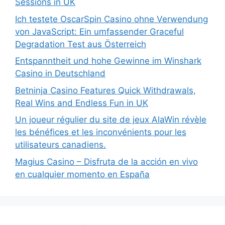
Sessions in UK
Ich testete OscarSpin Casino ohne Verwendung
von JavaScript: Ein umfassender Graceful
Degradation Test aus Österreich
Entspanntheit und hohe Gewinne im Winshark
Casino in Deutschland
Betninja Casino Features Quick Withdrawals,
Real Wins and Endless Fun in UK
Un joueur régulier du site de jeux AlaWin révèle
les bénéfices et les inconvénients pour les
utilisateurs canadiens.
Magius Casino – Disfruta de la acción en vivo
en cualquier momento en España