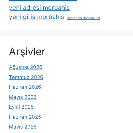
yeni adresi morbahis
yeni giris morbahis
morbahis donacak mı
Arşivler
Ağustos 2026
Temmuz 2026
Haziran 2026
Mayıs 2026
Eylül 2025
Haziran 2025
Mayıs 2025