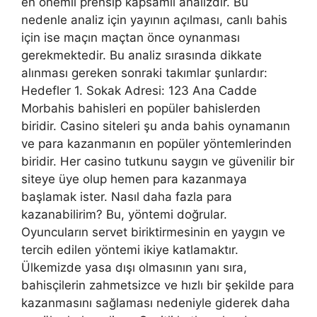
en önemli prensip kapsamlı analizdir. Bu
nedenle analiz için yayının açılması, canlı bahis
için ise maçın maçtan önce oynanması
gerekmektedir. Bu analiz sırasında dikkate
alınması gereken sonraki takımlar şunlardır:
Hedefler 1. Sokak Adresi: 123 Ana Cadde
Morbahis bahisleri en popüler bahislerden
biridir. Casino siteleri şu anda bahis oynamanın
ve para kazanmanın en popüler yöntemlerinden
biridir. Her casino tutkunu saygın ve güvenilir bir
siteye üye olup hemen para kazanmaya
başlamak ister. Nasıl daha fazla para
kazanabilirim? Bu, yöntemi doğrular.
Oyuncuların servet biriktirmesinin en yaygın ve
tercih edilen yöntemi ikiye katlamaktır.
Ülkemizde yasa dışı olmasının yanı sıra,
bahisçilerin zahmetsizce ve hızlı bir şekilde para
kazanmasını sağlaması nedeniyle giderek daha