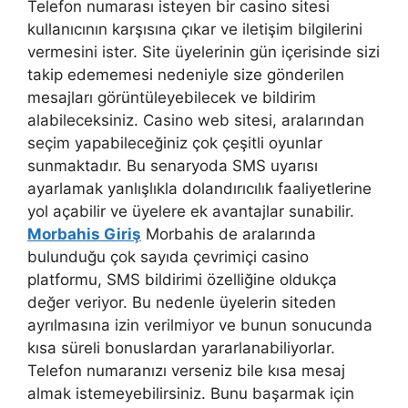
Telefon numarası isteyen bir casino sitesi
kullanıcının karşısına çıkar ve iletişim bilgilerini
vermesini ister. Site üyelerinin gün içerisinde sizi
takip edememesi nedeniyle size gönderilen
mesajları görüntüleyebilecek ve bildirim
alabileceksiniz. Casino web sitesi, aralarından
seçim yapabileceğiniz çok çeşitli oyunlar
sunmaktadır. Bu senaryoda SMS uyarısı
ayarlamak yanlışlıkla dolandırıcılık faaliyetlerine
yol açabilir ve üyelere ek avantajlar sunabilir.
Morbahis Giriş
Morbahis de aralarında
bulunduğu çok sayıda çevrimiçi casino
platformu, SMS bildirimi özelliğine oldukça
değer veriyor. Bu nedenle üyelerin siteden
ayrılmasına izin verilmiyor ve bunun sonucunda
kısa süreli bonuslardan yararlanabiliyorlar.
Telefon numaranızı verseniz bile kısa mesaj
almak istemeyebilirsiniz. Bunu başarmak için