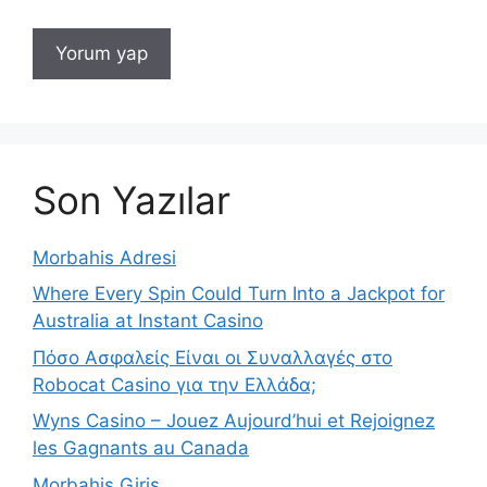
Son Yazılar
Morbahis Adresi
Where Every Spin Could Turn Into a Jackpot for
Australia at Instant Casino
Πόσο Ασφαλείς Είναι οι Συναλλαγές στο
Robocat Casino για την Ελλάδα;
Wyns Casino – Jouez Aujourd’hui et Rejoignez
les Gagnants au Canada
Morbahis Giriş