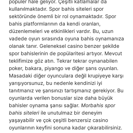
popüler hale geliyor. Çeşitli katlamalar da
kullanılmaktadır. Spor bahis siteleri spor
sektöründe önemli bir rol oynamaktadır. Spor
bahis platformlarının da kendi oranları,
düzenlemeleri ve etkinlikleri vardır. Bu, uzun
vadede oyun sırasında oyuna bahis oynamanıza
olanak tanır. Geleneksel casino benzer şekilde
spor bahislerinin de popülaritesi artıyor. Mevcut
teklifimize göz atın. Tekrar tekrar oynanabilen
poker, bakara, piyango ve diğer şans oyunları.
Masadaki diğer oyunculara değil krupiyeye karşı
yarışıyorsunuz, bu nedenle kendinizi iyi
tanıtmanız ve şansınızı tartışmanız gerekiyor. Bu
oyunlarda verilen bonuslar size daha büyük
bahisler oynama şansı sağlar.
Morbahis spor
bahis siteleri
ile unutulmaz bir deneyim
yaşayabilir ve çok çeşitli benzersiz casino
oyunlarının keyfini sonuna kadar çıkarabilirsiniz.