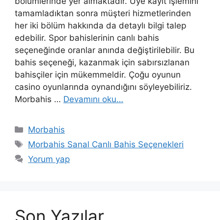
bölümlerinde yer almaktadır. Üye kayıt işlemini
tamamladıktan sonra müşteri hizmetlerinden
her iki bölüm hakkında da detaylı bilgi talep
edebilir. Spor bahislerinin canlı bahis
seçeneğinde oranlar anında değiştirilebilir. Bu
bahis seçeneği, kazanmak için sabırsızlanan
bahisçiler için mükemmeldir. Çoğu oyunun
casino oyunlarında oynandığını söyleyebiliriz.
Morbahis …
Devamını oku…
Kategoriler
Morbahis
Etiketler
Morbahis Sanal Canlı Bahis Seçenekleri
Yorum yap
Son Yazılar