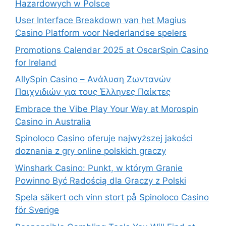
Hazardowych w Polsce
User Interface Breakdown van het Magius
Casino Platform voor Nederlandse spelers
Promotions Calendar 2025 at OscarSpin Casino
for Ireland
AllySpin Casino – Ανάλυση Ζωντανών
Παιχνιδιών για τους Έλληνες Παίκτες
Embrace the Vibe Play Your Way at Morospin
Casino in Australia
Spinoloco Casino oferuje najwyższej jakości
doznania z gry online polskich graczy
Winshark Casino: Punkt, w którym Granie
Powinno Być Radością dla Graczy z Polski
Spela säkert och vinn stort på Spinoloco Casino
för Sverige