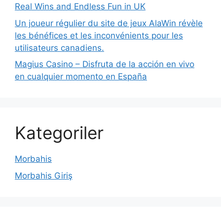
Real Wins and Endless Fun in UK
Un joueur régulier du site de jeux AlaWin révèle
les bénéfices et les inconvénients pour les
utilisateurs canadiens.
Magius Casino – Disfruta de la acción en vivo
en cualquier momento en España
Kategoriler
Morbahis
Morbahis Giriş