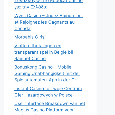
Συναλλαγές στο Robocat Casino
για την Ελλάδα;
Wyns Casino – Jouez Aujourd’hui
et Rejoignez les Gagnants au
Canada
Morbahis Giriş
Vlotte uitbetalingen en
transparant spel in België bij
Rainbet Casino
Bonuskong Casino – Mobile
Gaming Unabhängigkeit mit der
Spielautomaten-App in der CH
Instant Casino to Twoje Centrum
Gier Hazardowych w Polsce
User Interface Breakdown van het
Magius Casino Platform voor