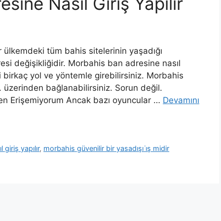
sine Nasıl Giriş Yapılır
ır ülkemdeki tüm bahis sitelerinin yaşadığı
resi değişikliğidir. Morbahis ban adresine nasıl
 birkaç yol ve yöntemle girebilirsiniz. Morbahis
 üzerinden bağlanabilirsiniz. Sorun değil.
eden Erişemiyorum Ancak bazı oyuncular …
Devamını
giriş yapılır
,
morbahis güvenilir bir yasadışı i̇ş midir