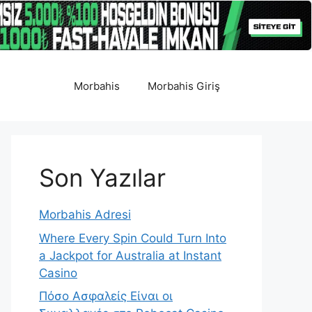
Morbahis
Morbahis Giriş
Son Yazılar
Morbahis Adresi
Where Every Spin Could Turn Into
a Jackpot for Australia at Instant
Casino
Πόσο Ασφαλείς Είναι οι