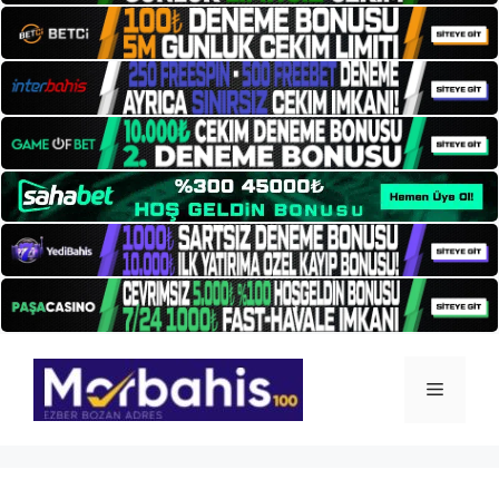
İçeriğe
atla
Menü