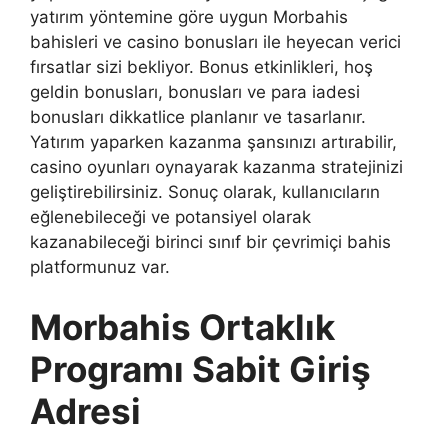
yatırım yöntemine göre uygun Morbahis
bahisleri ve casino bonusları ile heyecan verici
fırsatlar sizi bekliyor. Bonus etkinlikleri, hoş
geldin bonusları, bonusları ve para iadesi
bonusları dikkatlice planlanır ve tasarlanır.
Yatırım yaparken kazanma şansınızı artırabilir,
casino oyunları oynayarak kazanma stratejinizi
geliştirebilirsiniz. Sonuç olarak, kullanıcıların
eğlenebileceği ve potansiyel olarak
kazanabileceği birinci sınıf bir çevrimiçi bahis
platformunuz var.
Morbahis Ortaklık
Programı Sabit Giriş
Adresi