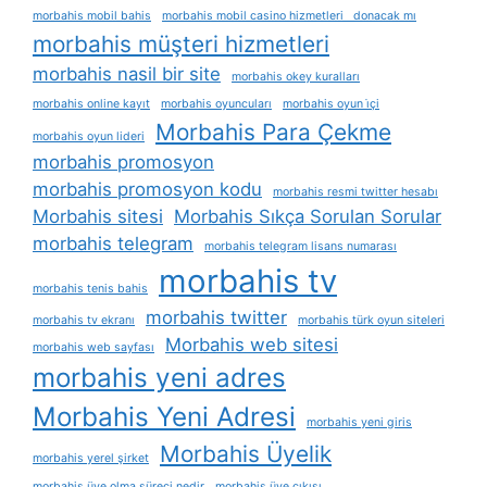
morbahis mobil bahis
morbahis mobil casino hizmetleri donacak mı
morbahis müşteri hizmetleri
morbahis nasil bir site
morbahis okey kuralları
morbahis online kayıt
morbahis oyuncuları
morbahis oyun i̇çi
Morbahis Para Çekme
morbahis oyun lideri
morbahis promosyon
morbahis promosyon kodu
morbahis resmi twitter hesabı
Morbahis sitesi
Morbahis Sıkça Sorulan Sorular
morbahis telegram
morbahis telegram lisans numarası
morbahis tv
morbahis tenis bahis
morbahis twitter
morbahis tv ekranı
morbahis türk oyun siteleri
Morbahis web sitesi
morbahis web sayfası
morbahis yeni adres
Morbahis Yeni Adresi
morbahis yeni giris
Morbahis Üyelik
morbahis yerel şirket
morbahis üye olma süreci nedir
morbahis üye çıkışı