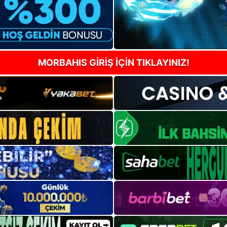
MORBAHIS GİRİŞ İÇİN TIKLAYINIZ!