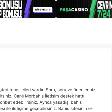
teri temsilcileri vardır. Soru, soru ve önerileriniz
lirsiniz. Canlı Morbahis İletişim destek hattı
sohbet edebilirsiniz. Ayrıca yasadışı bahis
si ile iletişime geçebilirsiniz. Bahis sitesinin e-