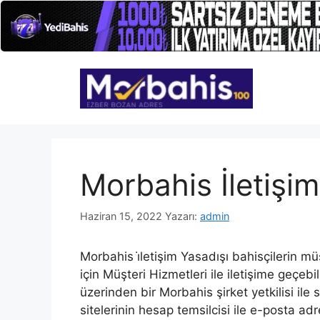
İçeriğe
atla
Morbahis İletişim
Haziran 15, 2022
Yazarı:
admin
Morbahis i̇letişim Yasadışı bahisçilerin müş
için Müşteri Hizmetleri ile iletişime geçebi
üzerinden bir Morbahis şirket yetkilisi ile 
sitelerinin hesap temsilcisi ile e-posta adre