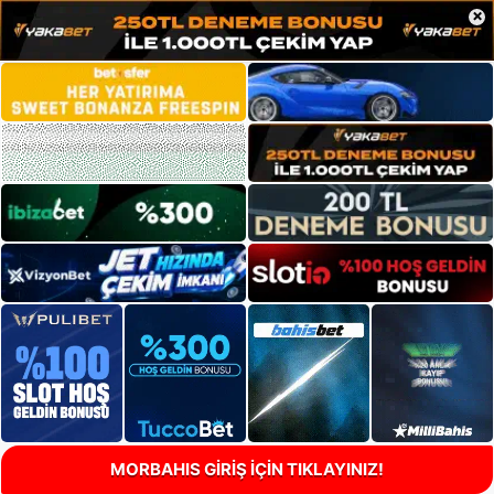
×
MORBAHIS GİRİŞ İÇİN TIKLAYINIZ!