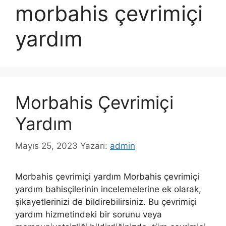
morbahis çevrimiçi
yardım
Morbahis Çevrimiçi
Yardım
Mayıs 25, 2023
Yazarı:
admin
Morbahis çevrimiçi yardım Morbahis çevrimiçi
yardım bahisçilerinin incelemelerine ek olarak,
şikayetlerinizi de bildirebilirsiniz. Bu çevrimiçi
yardım hizmetindeki bir sorunu veya