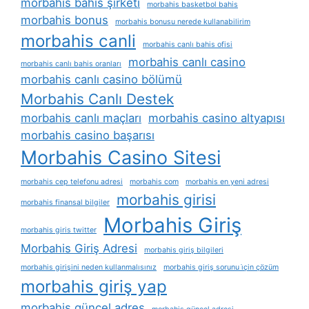
morbahis bahis şirketi
morbahis basketbol bahis
morbahis bonus
morbahis bonusu nerede kullanabilirim
morbahis canli
morbahis canlı bahis ofisi
morbahis canlı casino
morbahis canlı bahis oranları
morbahis canlı casino bölümü
Morbahis Canlı Destek
morbahis canlı maçları
morbahis casino altyapısı
morbahis casino başarısı
Morbahis Casino Sitesi
morbahis cep telefonu adresi
morbahis com
morbahis en yeni adresi
morbahis girisi
morbahis finansal bilgiler
Morbahis Giriş
morbahis giris twitter
Morbahis Giriş Adresi
morbahis giriş bilgileri
morbahis girişini neden kullanmalısınız
morbahis giriş sorunu i̇çin çözüm
morbahis giriş yap
morbahis güncel adres