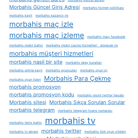
morbahis güncel adresi
Morbahis Güncel Giriş Adresi
morbahis hizmet politikası
morbahis kayit
morbahis kazançlı mı
morbahis maç izle
morbahis maç izleme
morbahis maçı facebook
morbahis mobil bahis
morbahis mobil casino hizmetleri donacak mı
morbahis müşteri hizmetleri
morbahis nasil bir site
morbahis okey kuralları
morbahis online kayıt
morbahis oyuncuları
morbahis oyun i̇çi
Morbahis Para Çekme
morbahis oyun lideri
morbahis promosyon
morbahis promosyon kodu
morbahis resmi twitter hesabı
Morbahis sitesi
Morbahis Sıkça Sorulan Sorular
morbahis telegram
morbahis telegram lisans numarası
morbahis tv
morbahis tenis bahis
morbahis twitter
morbahis tv ekranı
morbahis türk oyun siteleri