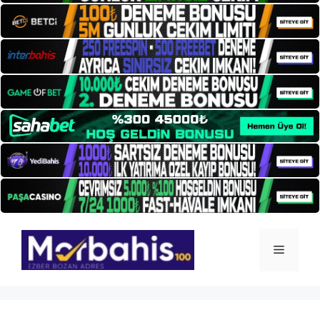
İçeriğe
atla
Menü