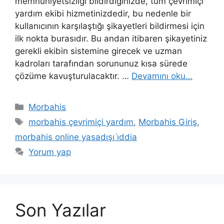
memnuniyetsizliği bildirdiğinizde, tüm çevrimiçi
yardım ekibi hizmetinizdedir, bu nedenle bir
kullanıcının karşılaştığı şikayetleri bildirmesi için
ilk nokta burasıdır. Bu andan itibaren şikayetiniz
gerekli ekibin sistemine girecek ve uzman
kadroları tarafından sorununuz kısa sürede
çözüme kavuşturulacaktır. …
Devamını oku…
Kategoriler
Morbahis
Etiketler
morbahis çevrimiçi yardım
,
Morbahis Giriş
,
morbahis online yasadışı i̇ddia
Yorum yap
Son Yazılar