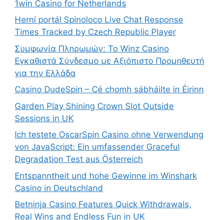
1win Casino for Netherlands
Herní portál Spinoloco Live Chat Response
Times Tracked by Czech Republic Player
Συμφωνία Πληρωμών: Το Winz Casino
Εγκαθιστά Σύνδεσμο με Αξιόπιστο Προμηθευτή
για την Ελλάδα
Casino DudeSpin – Cé chomh sábháilte in Éirinn
Garden Play Shining Crown Slot Outside
Sessions in UK
Ich testete OscarSpin Casino ohne Verwendung
von JavaScript: Ein umfassender Graceful
Degradation Test aus Österreich
Entspanntheit und hohe Gewinne im Winshark
Casino in Deutschland
Betninja Casino Features Quick Withdrawals,
Real Wins and Endless Fun in UK